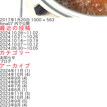
投
フ
2017年1月20日
1000 × 563
稿
投
ル
hina07
内で公開
日:
稿
サ
ナ
イ
2024.10.28～11.02
ビ
ズ
2024.10.21～10.26
ゲ
2024.10.14～10.19
ー
2024.10.07～10.12
シ
2024.09.30～10.05
ョ
ン
お知らせ
ブログ
2024年11月
(1)
2024年10月
(4)
2024年9月
(4)
2024年8月
(5)
2024年7月
(4)
2024年6月
(1)
2023年11月
(3)
2023年10月
(4)
2023年9月
(5)
2023年8月
(4)