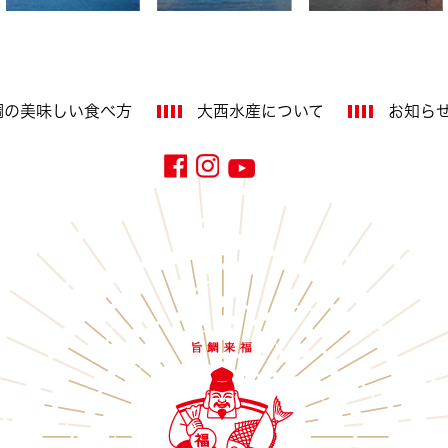
鯛の美味しい
食べ方
大西水産に
ついて
お知ら