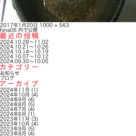
投
フ
2017年1月20日
1000 × 563
稿
投
ル
hina06
内で公開
日:
稿
サ
ナ
イ
2024.10.28～11.02
ビ
ズ
2024.10.21～10.26
ゲ
2024.10.14～10.19
ー
2024.10.07～10.12
シ
2024.09.30～10.05
ョ
ン
お知らせ
ブログ
2024年11月
(1)
2024年10月
(4)
2024年9月
(4)
2024年8月
(5)
2024年7月
(4)
2024年6月
(1)
2023年11月
(3)
2023年10月
(4)
2023年9月
(5)
2023年8月
(4)