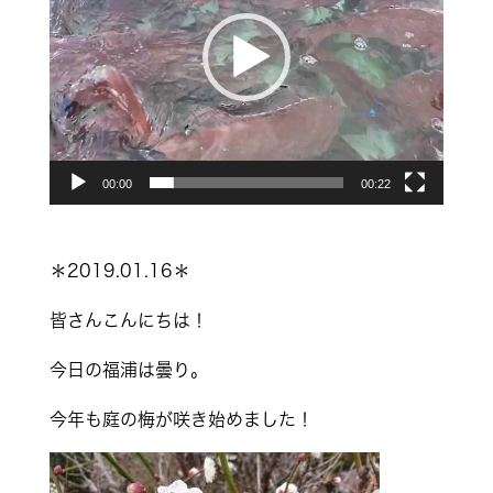
レ
ー
ヤ
ー
00:00
00:22
＊2019.01.16＊
皆さんこんにちは！
今日の福浦は曇り。
今年も庭の梅が咲き始めました！