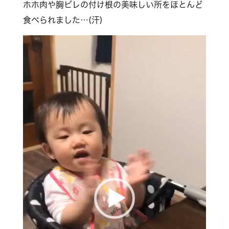
ホホ肉や胸ビレの付け根の美味しい所をほとんど
食べられました…(汗)
動
画
プ
レ
ー
ヤ
ー