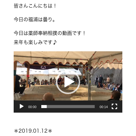
皆さんこんにちは！
今日の福浦は曇り。
今日は薬師奉納相撲の動画です！
来年も楽しみです♪
動
画
プ
レ
ー
ヤ
00:00
00:14
ー
＊2019.01.12＊