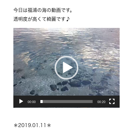
今日は福浦の海の動画です。
透明度が高くて綺麗です♪
動
画
プ
レ
ー
ヤ
ー
00:00
00:20
＊2019.01.11＊