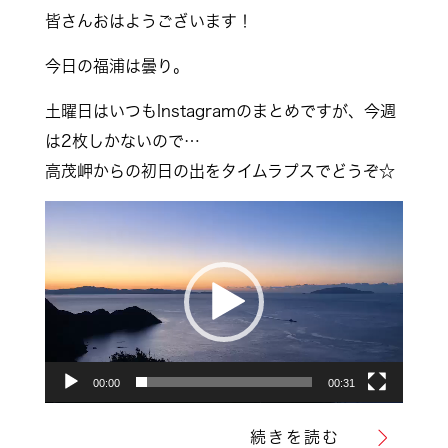
皆さんおはようございます！
今日の福浦は曇り。
土曜日はいつもInstagramのまとめですが、今週
は2枚しかないので…
高茂岬からの初日の出をタイムラプスでどうぞ☆
動
画
プ
レ
ー
ヤ
00:00
00:31
ー
続きを読む