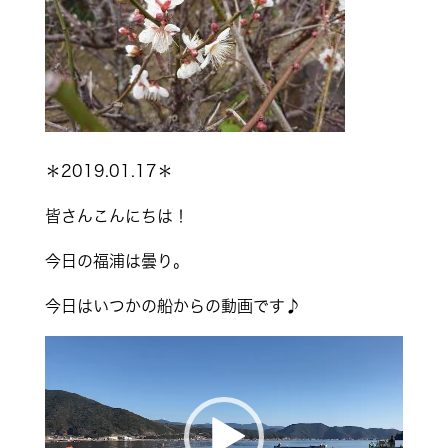
＊2019.01.17＊
皆さんこんにちは！
今日の福浦は曇り。
今日はいつかの船からの動画です♪
動
画
プ
レ