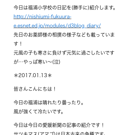
今日は福浦小学校の日記を(勝手に)紹介します。
http://nishiumi-fukuura-
e.esnet.ed.jp/modules/d3blog_diary/
先日のお薬師様の相撲の様子なども載っていま
す！
元風の子も寒さに負けず元気に過ごしたいです
が…やっぱ寒い～(泣)
＊2017.01.13＊
皆さんこんにちは！
今日の福浦は晴れたり曇ったり。
風が強くて冷たいです。
今日は今日の愛媛新聞の記事の紹介です！
サツキマス(アマゴ)は日本古来の魚種です。