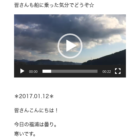
皆さんも船に乗った気分でどうぞ☆
動
画
プ
レ
ー
ヤ
00:00
00:22
ー
＊2017.01.12＊
皆さんこんにちは！
今日の福浦は曇り。
寒いです。