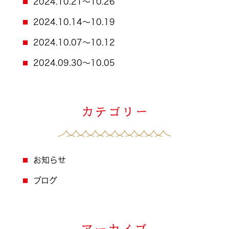
今日の写真は毎日Instagramの方にアップしてい
る「今日の福浦！」「いつかの福浦！」の今週の
まとめです。
今週もお疲れ様でした☆
～台風情報～
http://typhoon.yahoo.co.jp/weather/jp/typho
on/1612.html
続きを読む