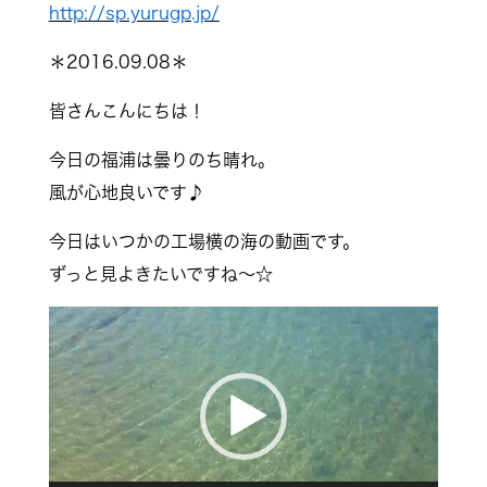
http://sp.yurugp.jp/
＊2016.09.08＊
皆さんこんにちは！
今日の福浦は曇りのち晴れ。
風が心地良いです♪
今日はいつかの工場横の海の動画です。
ずっと見よきたいですね～☆
動
画
プ
レ
ー
ヤ