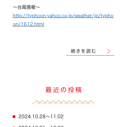
＊2016.09.02＊
皆さんこんにちは！
今日の福浦は曇り。
台風12号の進路が心配です。
今日は鯛が生け簀の中で泳いでいる動画です！
透明度が戻ってきたので海面から約4m下の所を
泳いでいる鯛もこのように見ることができます♪
動画はFACEBOOKでチェックしてください★
＊2016.09.03＊
皆さんこんにちは！
今日の福浦は曇り。
涼しいです。