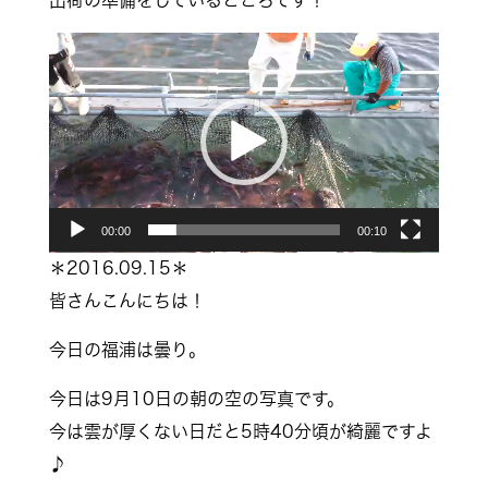
動
画
プ
レ
ー
ヤ
00:00
00:10
ー
＊2016.09.15＊
皆さんこんにちは！
今日の福浦は曇り。
今日は9月10日の朝の空の写真です。
今は雲が厚くない日だと5時40分頃が綺麗ですよ
♪