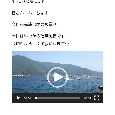
＊2016.09.05＊
皆さんこんにちは！
今日の福浦は雨のち曇り。
今日はいつかの仕事風景です！
今週もよろしくお願いします☆
動
画
プ
レ
ー
ヤ
00:00
00:32
ー