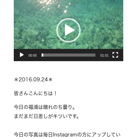
動
画
プ
レ
ー
ヤ
00:00
01:01
ー
＊2016.09.24＊
皆さんこんにちは！
今日の福浦は晴れのち曇り。
まだまだ日差しがキツいです。
今日の写真は毎日Instagramの方にアップしてい