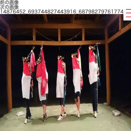
前の画像
次の画像
14876452_693744827443916_6879827976177493