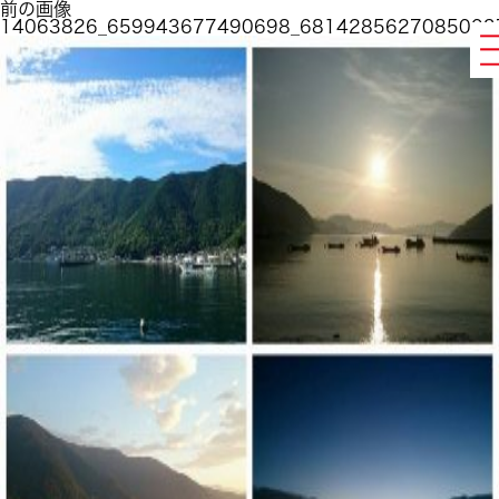
前の画像
14063826_659943677490698_6814285627085003