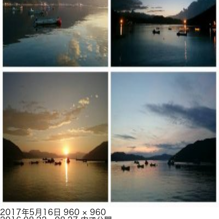
投
フ
2017年5月16日
960 × 960