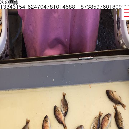
次の画像
13343154_624704781014588_1873859760180975