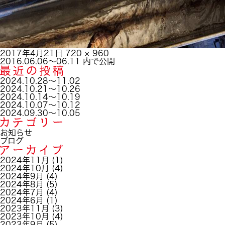
投
フ
2017年4月21日
720 × 960
稿
投
ル
2016.06.06～06.11
内で公開
日:
稿
サ
ナ
イ
2024.10.28～11.02
ビ
ズ
2024.10.21～10.26
ゲ
2024.10.14～10.19
ー
2024.10.07～10.12
シ
2024.09.30～10.05
ョ
ン
お知らせ
ブログ
2024年11月
(1)
2024年10月
(4)
2024年9月
(4)
2024年8月
(5)
2024年7月
(4)
2024年6月
(1)
2023年11月
(3)
2023年10月
(4)
2023年9月
(5)