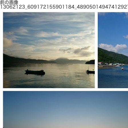
前の画像
13062123_609172155901184_4890501494741292