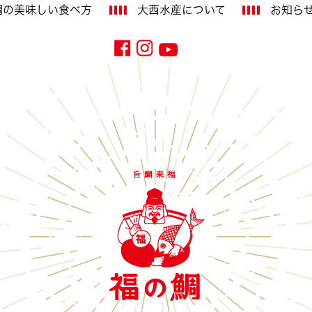
鯛の美味しい
食べ方
大西水産に
ついて
お知ら