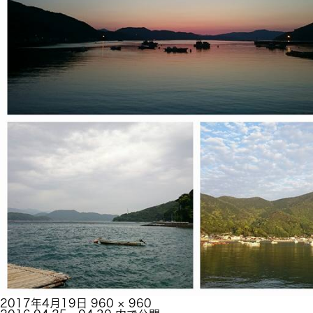
投
フ
2017年4月19日
960 × 960