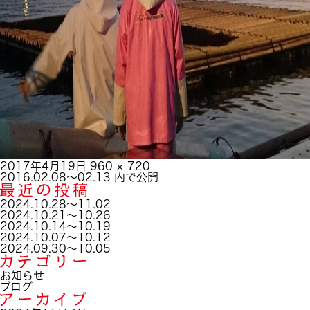
投
フ
2017年4月19日
960 × 720
稿
投
ル
2016.02.08～02.13
内で公開
日:
稿
サ
ナ
イ
2024.10.28～11.02
ビ
ズ
2024.10.21～10.26
ゲ
2024.10.14～10.19
ー
2024.10.07～10.12
シ
2024.09.30～10.05
ョ
ン
お知らせ
ブログ