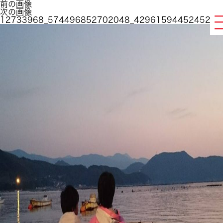
前の画像
次の画像
12733968_574496852702048_4296159445245288