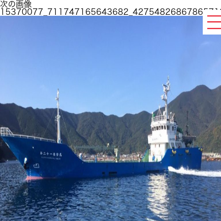
次の画像
15370077_711747165643682_4275482686786571