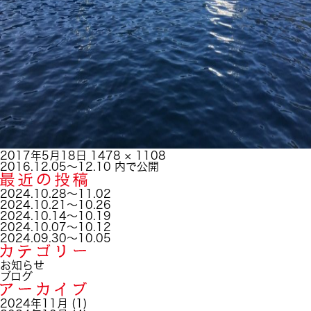
投
フ
2017年5月18日
1478 × 1108
稿
投
ル
2016.12.05～12.10
内で公開
日:
稿
サ
ナ
イ
2024.10.28～11.02
ビ
ズ
2024.10.21～10.26
ゲ
2024.10.14～10.19
ー
2024.10.07～10.12
シ
2024.09.30～10.05
ョ
ン
お知らせ
ブログ
2024年11月
(1)