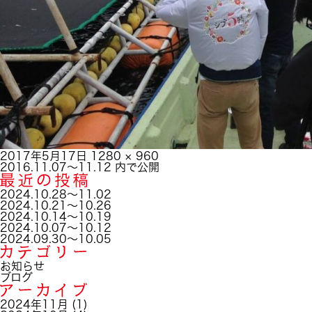
投
フ
2017年5月17日
1280 × 960
稿
投
ル
2016.11.07～11.12
内で公開
日:
稿
サ
ナ
イ
2024.10.28～11.02
ビ
ズ
2024.10.21～10.26
ゲ
2024.10.14～10.19
ー
2024.10.07～10.12
シ
2024.09.30～10.05
ョ
ン
お知らせ
ブログ
2024年11月
(1)