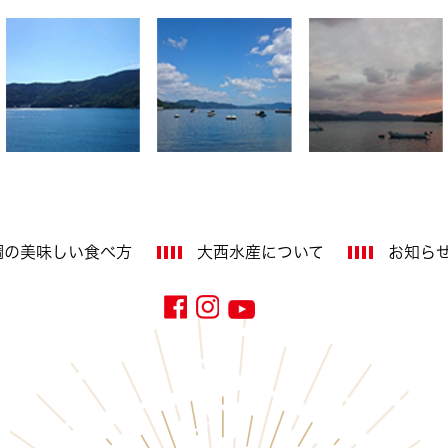
鯛の美味しい
食べ方
大西水産に
ついて
お知ら