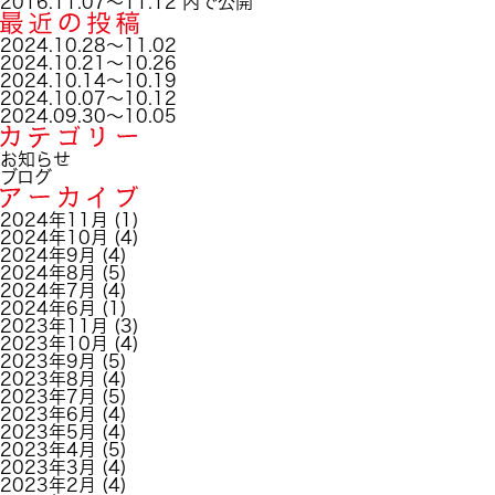
稿
投
ル
2016.11.07～11.12
内で公開
日:
稿
サ
ナ
イ
2024.10.28～11.02
ビ
ズ
2024.10.21～10.26
ゲ
2024.10.14～10.19
ー
2024.10.07～10.12
シ
2024.09.30～10.05
ョ
ン
お知らせ
ブログ
2024年11月
(1)
2024年10月
(4)
2024年9月
(4)
2024年8月
(5)
2024年7月
(4)
2024年6月
(1)
2023年11月
(3)
2023年10月
(4)
2023年9月
(5)
2023年8月
(4)
2023年7月
(5)
2023年6月
(4)
2023年5月
(4)
2023年4月
(5)
2023年3月
(4)
2023年2月
(4)