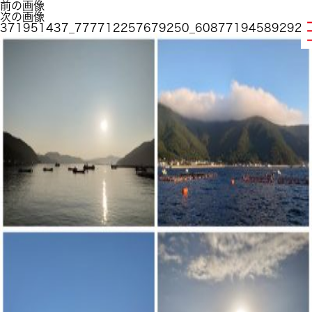
前の画像
次の画像
371951437_777712257679250_608771945892929