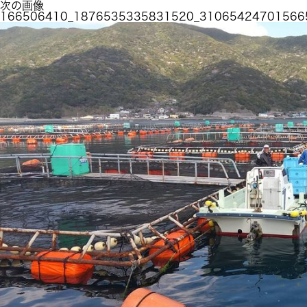
次の画像
166506410_1876535335831520_31065424701566