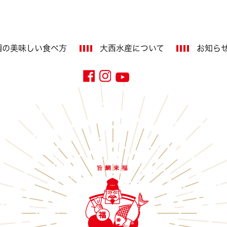
鯛の美味しい
食べ方
大西水産に
ついて
お知ら