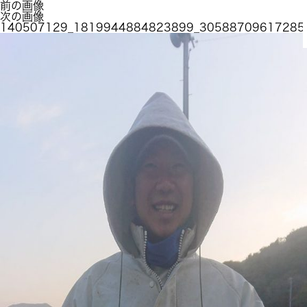
前の画像
次の画像
140507129_1819944884823899_30588709617285