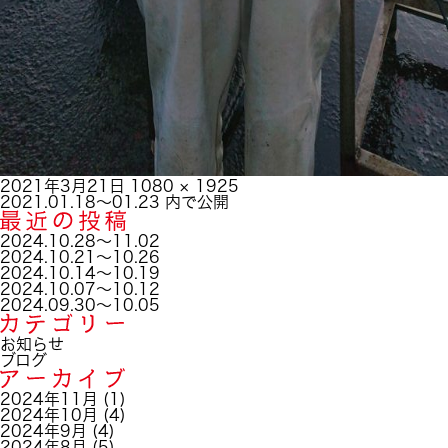
投
フ
2021年3月21日
1080 × 1925
稿
投
ル
2021.01.18～01.23
内で公開
日:
稿
サ
ナ
イ
2024.10.28～11.02
ビ
ズ
2024.10.21～10.26
ゲ
2024.10.14～10.19
ー
2024.10.07～10.12
シ
2024.09.30～10.05
ョ
ン
お知らせ
ブログ
2024年11月
(1)
2024年10月
(4)
2024年9月
(4)
2024年8月
(5)