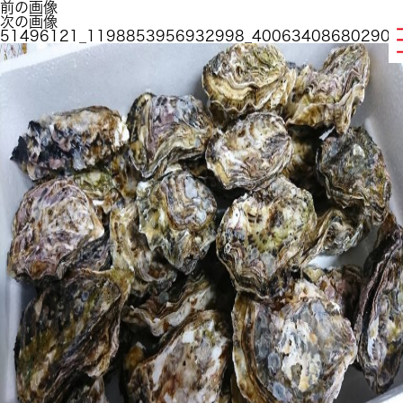
前の画像
次の画像
51496121_1198853956932998_400634086802902