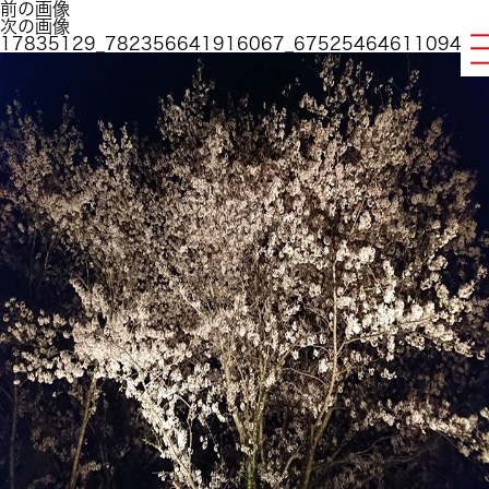
前の画像
次の画像
17835129_782356641916067_6752546461109452