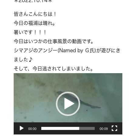
＊2022.10.14＊
皆さんこんにちは！
今日の福浦は晴れ。
暑いです！！！
今日はいつかの仕事風景の動画です。
シマアジのアンジー(Named by Ｇ氏)が遊びにき
ました♪
そして、今日逃されてしまいました。
動
画
プ
レ
ー
ヤ
00:00
00:09
ー