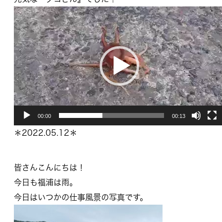
動
画
プ
レ
ー
ヤ
ー
00:00
00:13
＊2022.05.12＊
皆さんこんにちは！
今日も福浦は雨。
今日はいつかの仕事風景の写真です。