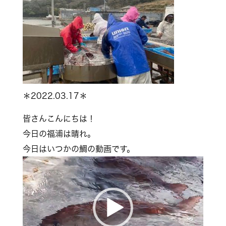
＊2022.03.17＊
皆さんこんにちは！
今日の福浦は晴れ。
今日はいつかの鯛の動画です。
動
画
プ
レ
ー