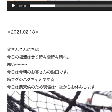
00:00
＊2021.02.18＊
皆さんこんにちは！
今日の福浦は曇り時々雪時々晴れ。
寒い～～～！！
今日は今朝のお客さんの動画です。
箱フグのハグちゃんです☆
今日は悪天候のため現場は午後からお休みします！
動
画
プ