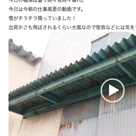
今日の福浦は曇り時々雪時々晴れ。
今日は今朝の仕事風景の動画です。
雪がチラチラ降っていました！
出荷かごも飛ばされるくらい大風なので怪我などには気を
動
画
プ
レ
ー
ヤ
ー