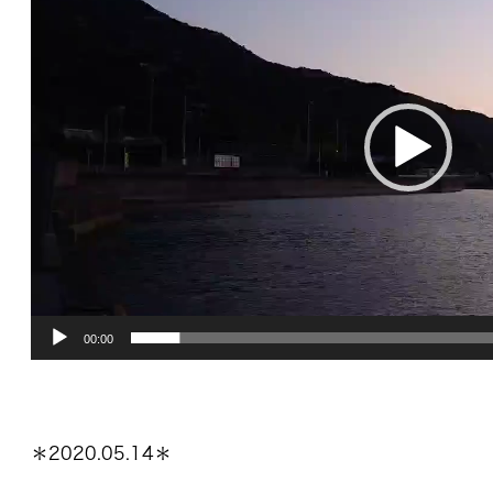
プ
レ
ー
ヤ
ー
00:00
＊2020.05.14＊