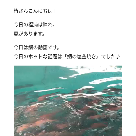
皆さんこんにちは！
今日の福浦は晴れ。
風があります。
今日は鯛の動画です。
今日のホットな話題は『鯛の塩釜焼き』でした♪
動
画
プ
レ
ー
ヤ
ー