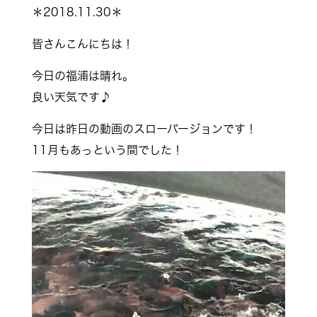
＊2018.11.30＊
皆さんこんにちは！
今日の福浦は晴れ。
良い天気です♪
今日は昨日の動画のスローバージョンです！
11月もあっという間でした！
動
画
プ
レ
ー
ヤ
ー