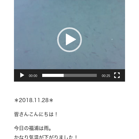
動
画
プ
レ
ー
ヤ
ー
00:00
00:25
＊2018.11.28＊
皆さんこんにちは！
今日の福浦は雨。
かなり気温が下がりました！