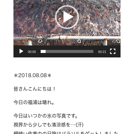
レ
ー
ヤ
ー
00:00
00:21
＊2018.08.08＊
皆さんこんにちは！
今日の福浦は晴れ。
今日はいつかの氷の写真です。
視界から少しでも清涼感を…(汗)
網縫い作業中の日除けパラソルをゲットしました