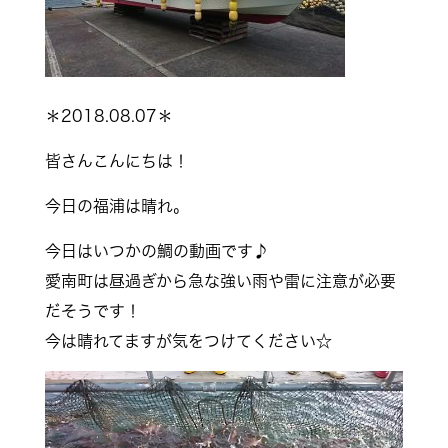
＊2018.08.07＊
皆さんこんにちは！
今日の福浦は晴れ。
今日はいつかの鯛の動画です♪
愛南町は昼過ぎから急な強い雨や雷に注意が必要
だそうです！
今は晴れてますが気をつけてください☆
動
画
プ