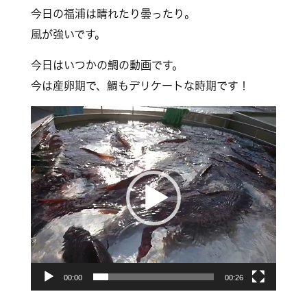
今日の福浦は晴れたり曇ったり。
風が強いです。
今日はいつかの鯛の動画です。
今は産卵期で、鯛もデリケートな時期です！
動
画
プ
レ
ー
ヤ
ー
00:00
00:26