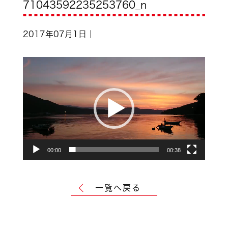
71043592235253760_n
2017年07月1日｜
動
画
プ
レ
ー
ヤ
00:00
00:38
ー
一覧へ戻る